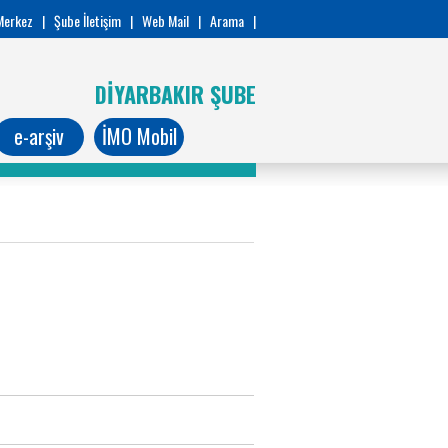
Merkez
|
Şube İletişim
|
Web Mail
|
Arama
|
DİYARBAKIR ŞUBE
e-arşiv
İMO Mobil