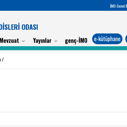
İMO Genel 
İSLERİ ODASI
e-kütüphane
Mevzuat
Yayınlar
genç-İMO
ı /