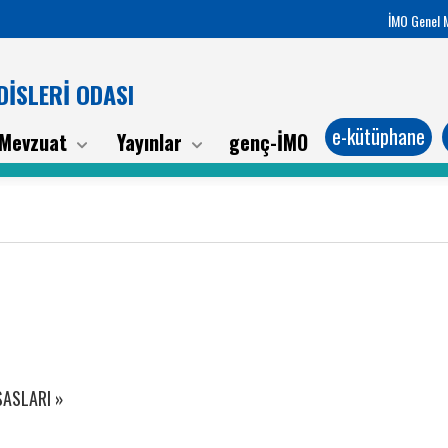
İMO Genel 
İSLERİ ODASI
e-kütüphane
Mevzuat
Yayınlar
genç-İMO
SASLARI »