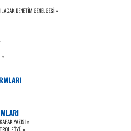
PILACAK DENETİM GENELGESİ »
»
»
 »
»
ORMLARI
RMLARI
KAPAK YAZISI »
TROL FÖYÜ »