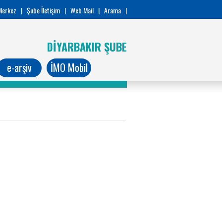
Merkez
|
Şube İletişim
|
Web Mail
|
Arama
|
DİYARBAKIR ŞUBE
e-arşiv
İMO Mobil