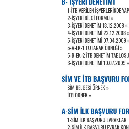
B- İŞYERİ DENETİMİ
1-İTB VERİLEN İŞYERLERİNDE YA
2-İŞYERİ BİLGİ FORMU »
3-İŞYERİ DENETİM 18.12.2008 »
4-İŞYERİ DENETİMİ 22.12.2008 
5-İŞYERİ DENETİMİ 07.04.2009 
5-A-EK-1 TUTANAK ÖRNEĞİ »
5-B-EK-2 İTB DENETİM TABLOSU
6-İŞYERİ DENETİMİ 10.07.2009 
SİM VE İTB BAŞVURU F
SİM BELGESİ ÖRNEK »
İTB ÖRNEK »
A-SİM İLK BAŞVURU FO
1-SİM İLK BAŞVURU EVRAKLARI 
2-SİM İLK BAŞVURU EVRAK KON