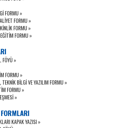
LGİ FORMU »
AALİYET FORMU »
TKİNLİK FORMU »
 EĞİTİM FORMU »
RI
L FÖYÜ »
YİM FORMU »
 TEKNİK BİLGİ VE YAZILIM FORMU »
İTİM FORMU »
EŞMESİ »
 FORMLARI
LARI KAPAK YAZISI »