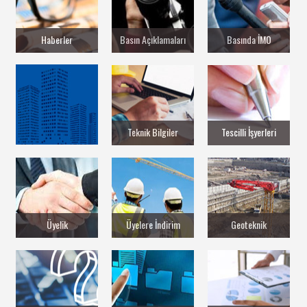
Haberler
Basın Açıklamaları
Basında İMO
Teknik Bilgiler
Tescilli İşyerleri
Üyelik
Üyelere İndirim
Geoteknik